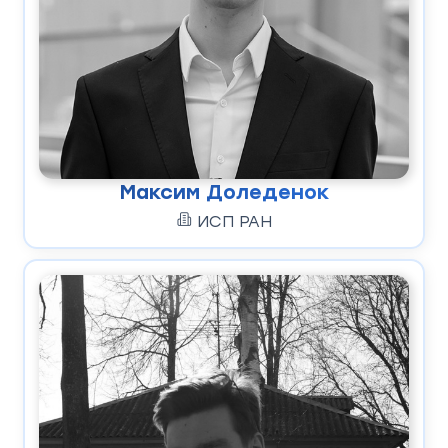
Максим Доледенок
ИСП РАН