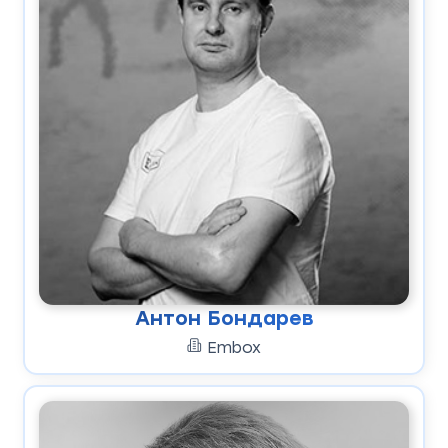
Антон Бондарев
Embox