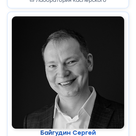
Лаборатория Касперского
Байгудин Сергей