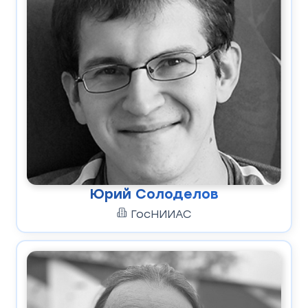
Юрий Солоделов
ГосНИИАС