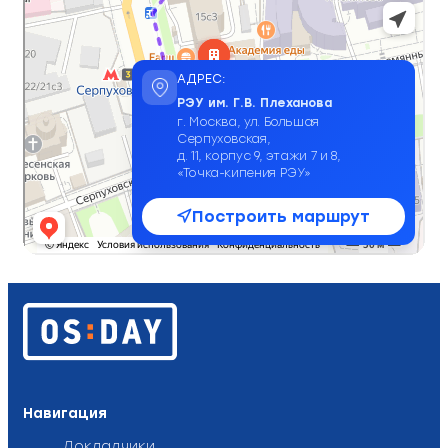
АДРЕС:
РЭУ им. Г.В. Плеханова
г. Москва, ул. Большая
Серпуховская,
д. 11, корпус 9, этажи 7 и 8,
«Точка-кипения РЭУ»
Построить маршрут
Навигация
Докладчики