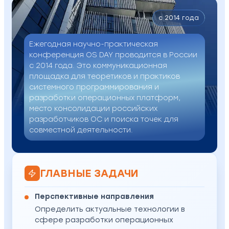
c 2014 года
Ежегодная научно-практическая
конференция OS DAY проводится в России
с 2014 года. Это коммуникационная
площадка для теоретиков и практиков
системного программирования и
разработки операционных платформ,
место консолидации российских
разработчиков ОС и поиска точек для
совместной деятельности.
ГЛАВНЫЕ ЗАДАЧИ
Перспективные направления
Определить актуальные технологии в
сфере разработки операционных