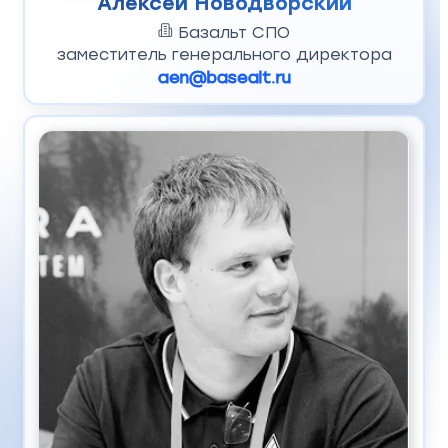
Алексей Новодворский
Базальт СПО
заместитель генерального директора
aen@basealt.ru