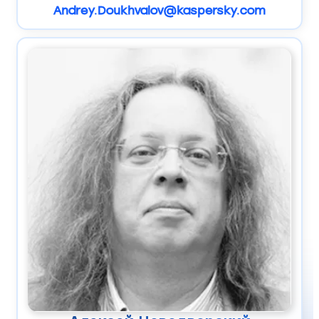
Andrey.Doukhvalov@kaspersky.com