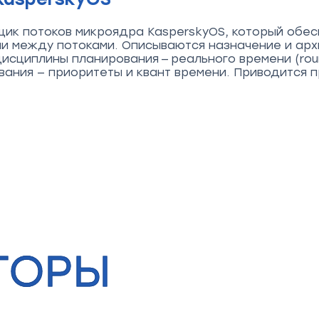
ик потоков микроядра KasperskyOS, который обе
 между потоками. Описываются назначение и арх
циплины планирования — реального времени (round-
ования — приоритеты и квант времени. Приводится
ТОРЫ