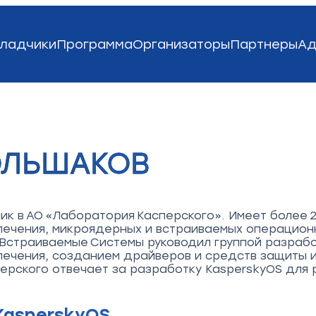
ладчики
Программа
Организаторы
Партнеры
Ад
ОЛЬШАКОВ
к в АО «Лаборатория Касперского». Имеет более 2
ечения, микроядерных и встраиваемых операционн
 Встраиваемые Системы руководил группой разраб
печения, созданием драйверов и средств защиты 
ерского отвечает за разработку KasperskyOS для 
KasperskyOS