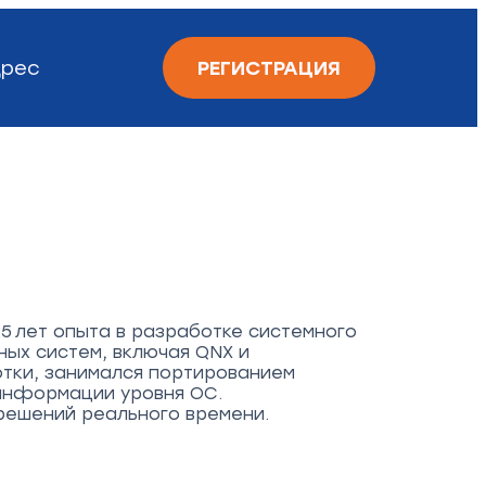
рес
РЕГИСТРАЦИЯ
5 лет опыта в разработке системного
ых систем, включая QNX и
отки, занимался портированием
информации уровня ОС.
решений реального времени.