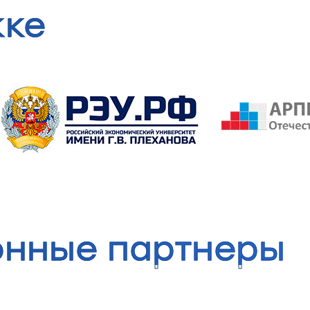
жке
нные партнеры