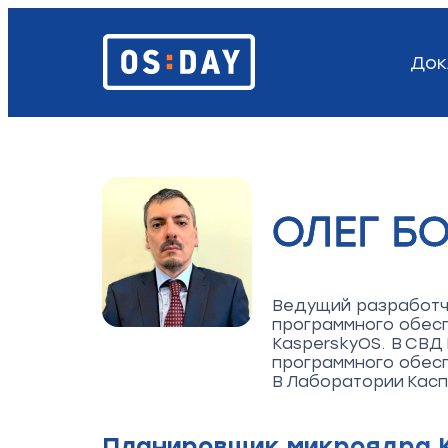
Док
ОЛЕГ Б
Ведущий разработчи
программного обесп
KasperskyOS. В СВД
программного обес
В Лаборатории Касп
Планировщик микроядра 