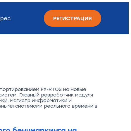
рес
РЕГИСТРАЦИЯ
 портированием FX-RTOS на новые
истем. Главный разработчик модуля
ки, магистр информатики и
нными системами реального времени в
ого бенчмаркинга на