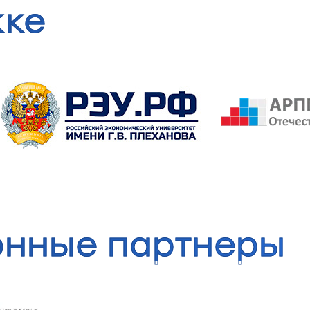
жке
нные партнеры