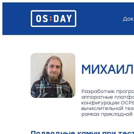
Док
МИХАИЛ
Разработчик програ
аппаратные платфо
конфигурации ОСРВ
вычислительной тех
рамках прикладной
Подводные камни при тес