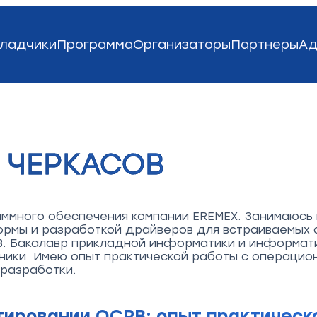
ладчики
Программа
Организаторы
Партнеры
Ад
 ЧЕРКАСОВ
ммного обеспечения компании EREMEX. Занимаюсь
рмы и разработкой драйверов для встраиваемых с
. Бакалавр прикладной информатики и информати
ники. Имею опыт практической работы с операцио
 разработки.
тировании ОСРВ: опыт практическ