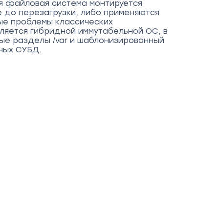
ая файловая система монтируется
е до перезагрузки, либо применяются
ые проблемы классических
вляется гибридной иммутабельной ОС, в
ые разделы /var и шаблонизированный
ных СУБД.