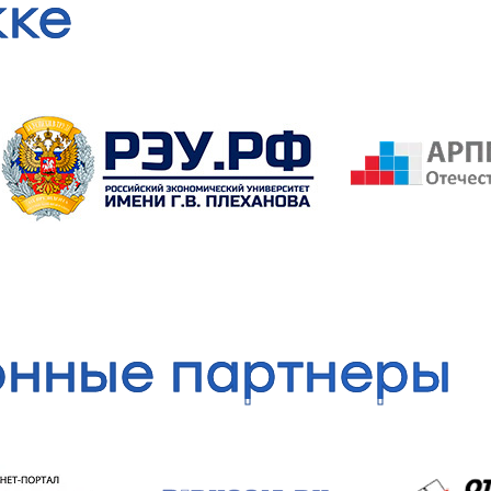
жке
нные партнеры