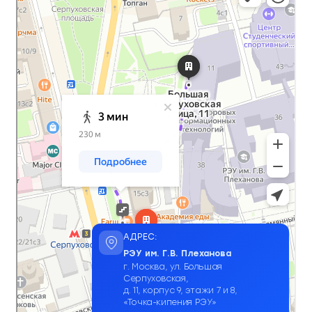
АДРЕС:
РЭУ им. Г.В. Плеханова
г. Москва, ул. Большая
Серпуховская,
д. 11, корпус 9, этажи 7 и 8,
«Точка-кипения РЭУ»