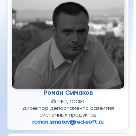
Роман Симаков
РЕД СОФТ
директор департамента развития
системных продуктов
roman.simakov@red-soft.ru