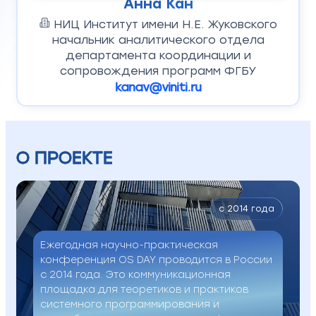
Анна Кан
НИЦ Институт имени Н.Е. Жуковского
начальник аналитического отдела
департамента координации и
сопровождения программ ФГБУ
kanav@viniti.ru
О ПРОЕКТЕ
c 2014 года
Ежегодная научно-практическая
конференция OS DAY проводится в России
с 2014 года. Это коммуникационная
площадка для теоретиков и практиков
системного программирования и