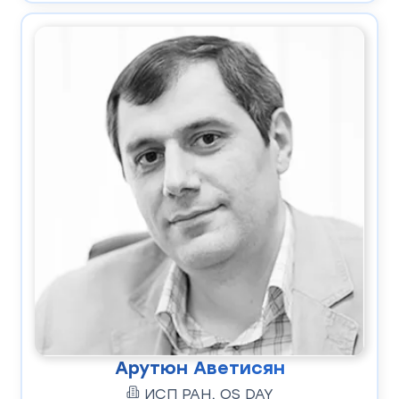
Арутюн Аветисян
ИСП РАН, OS DAY